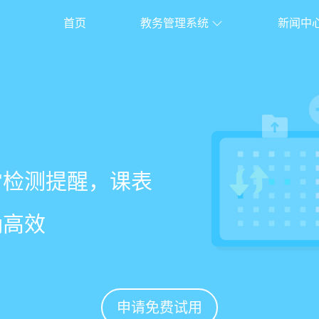
首页
教务管理系统
新闻中
校盈易
系统
常检测提醒，课表
老师带课量自动统
、家长，沟通互动
%
确高效
免扯皮
促续费
申请免费试用
申请免费试用
申请免费试用
申请免费试用