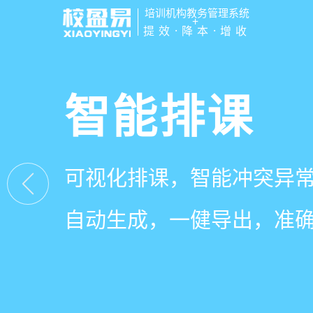
培训机构教务管理系统
+
提效·降本·增收
管学校，用
智能排课
课时统计
家校互动
培训机构教务管理
可视化排课，智能冲突异
学员签到同步扣减课时，
一部手机链接教师、学员
有效提升运营管理效率45
自动生成，一健导出，准
计、汇总，数据清晰可查
零距离，服务贴心铸口碑