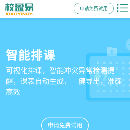
申请免费试用
管学校，用校盈易
智能排课
课时统计
家校互动
培训机构教务管理系
可视化排课，智能冲突异常检测提
学员签到同步扣减课时，老师带课量
一部手机链接教师、学员、家长，沟
统
醒，课表自动生成，一健导出，准确
自动统计、汇总，数据清晰可查免扯
通互动零距离，服务贴心铸口碑促续
高效
皮
费
有效提升运营管理效率45%
申请免费试用
申请免费试用
申请免费试用
申请免费试用