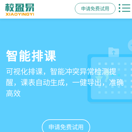
申请免费试用
管学校，用校盈易
智能排课
课时统计
家校互动
培训机构教务管理系
可视化排课，智能冲突异常检测提
学员签到同步扣减课时，老师带课量
一部手机链接教师、学员、家长，沟
统
醒，课表自动生成，一健导出，准确
自动统计、汇总，数据清晰可查免扯
通互动零距离，服务贴心铸口碑促续
高效
皮
费
有效提升运营管理效率45%
申请免费试用
申请免费试用
申请免费试用
申请免费试用