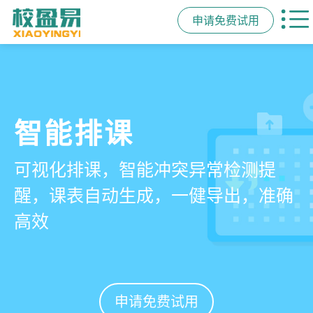
申请免费试用
管学校，用校盈易
智能排课
课时统计
家校互动
培训机构教务管理系
可视化排课，智能冲突异常检测提
学员签到同步扣减课时，老师带课量
一部手机链接教师、学员、家长，沟
统
醒，课表自动生成，一健导出，准确
自动统计、汇总，数据清晰可查免扯
通互动零距离，服务贴心铸口碑促续
高效
皮
费
有效提升运营管理效率45%
申请免费试用
申请免费试用
申请免费试用
申请免费试用