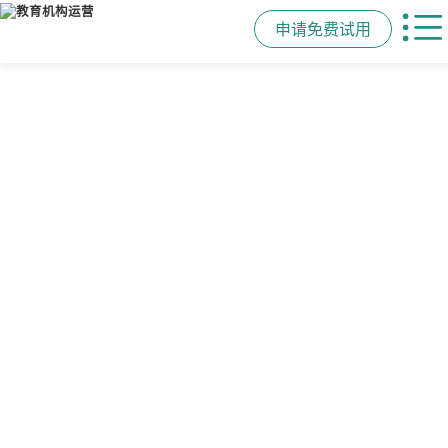
申请免费试用
管学校，用校盈易
智能排课
课时统计
家校互动
培训机构教务管理系
可视化排课，智能冲突异常检测提
学员签到同步扣减课时，老师带课量
一部手机链接教师、学员、家长，沟
统
醒，课表自动生成，一健导出，准确
自动统计、汇总，数据清晰可查免扯
通互动零距离，服务贴心铸口碑促续
高效
皮
费
有效提升运营管理效率45%
申请免费试用
申请免费试用
申请免费试用
申请免费试用