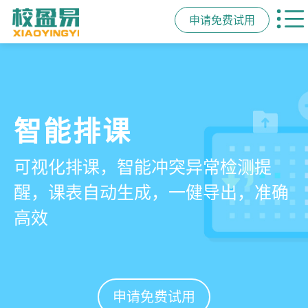
申请免费试用
管学校，用校盈易
智能排课
课时统计
家校互动
培训机构教务管理系
可视化排课，智能冲突异常检测提
学员签到同步扣减课时，老师带课量
一部手机链接教师、学员、家长，沟
统
醒，课表自动生成，一健导出，准确
自动统计、汇总，数据清晰可查免扯
通互动零距离，服务贴心铸口碑促续
高效
皮
费
有效提升运营管理效率45%
申请免费试用
申请免费试用
申请免费试用
申请免费试用