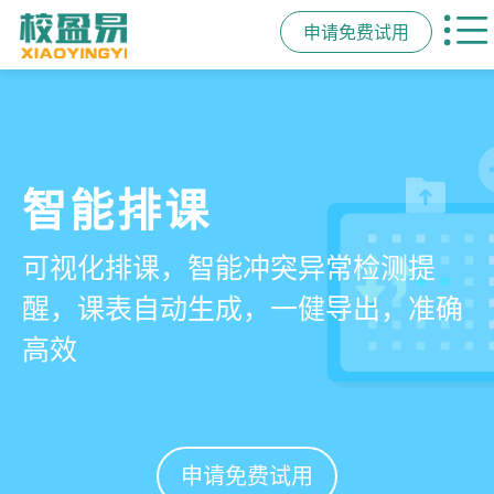
申请免费试用
管学校，用校盈易
智能排课
课时统计
家校互动
培训机构教务管理系
可视化排课，智能冲突异常检测提
学员签到同步扣减课时，老师带课量
一部手机链接教师、学员、家长，沟
统
醒，课表自动生成，一健导出，准确
自动统计、汇总，数据清晰可查免扯
通互动零距离，服务贴心铸口碑促续
高效
皮
费
有效提升运营管理效率45%
申请免费试用
申请免费试用
申请免费试用
申请免费试用