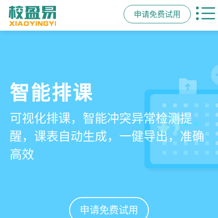
申请免费试用
管学校，用校盈易
智能排课
课时统计
家校互动
培训机构教务管理系
可视化排课，智能冲突异常检测提
学员签到同步扣减课时，老师带课量
一部手机链接教师、学员、家长，沟
统
醒，课表自动生成，一健导出，准确
自动统计、汇总，数据清晰可查免扯
通互动零距离，服务贴心铸口碑促续
高效
皮
费
有效提升运营管理效率45%
申请免费试用
申请免费试用
申请免费试用
申请免费试用