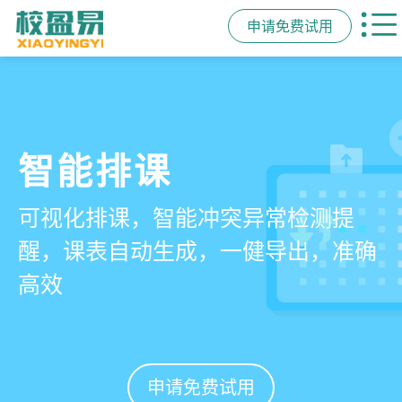
申请免费试用
管学校，用校盈易
智能排课
课时统计
家校互动
培训机构教务管理系
可视化排课，智能冲突异常检测提
学员签到同步扣减课时，老师带课量
一部手机链接教师、学员、家长，沟
统
醒，课表自动生成，一健导出，准确
自动统计、汇总，数据清晰可查免扯
通互动零距离，服务贴心铸口碑促续
高效
皮
费
有效提升运营管理效率45%
申请免费试用
申请免费试用
申请免费试用
申请免费试用