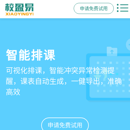
申请免费试用
管学校，用校盈易
智能排课
课时统计
家校互动
培训机构教务管理系
可视化排课，智能冲突异常检测提
学员签到同步扣减课时，老师带课量
一部手机链接教师、学员、家长，沟
统
醒，课表自动生成，一健导出，准确
自动统计、汇总，数据清晰可查免扯
通互动零距离，服务贴心铸口碑促续
高效
皮
费
有效提升运营管理效率45%
申请免费试用
申请免费试用
申请免费试用
申请免费试用