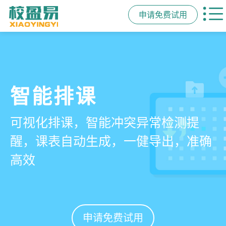
申请免费试用
管学校，用校盈易
智能排课
课时统计
家校互动
培训机构教务管理系
可视化排课，智能冲突异常检测提
学员签到同步扣减课时，老师带课量
一部手机链接教师、学员、家长，沟
统
醒，课表自动生成，一健导出，准确
自动统计、汇总，数据清晰可查免扯
通互动零距离，服务贴心铸口碑促续
高效
皮
费
有效提升运营管理效率45%
申请免费试用
申请免费试用
申请免费试用
申请免费试用