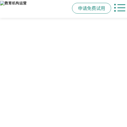
申请免费试用
管学校，用校盈易
智能排课
课时统计
家校互动
培训机构教务管理系
可视化排课，智能冲突异常检测提
学员签到同步扣减课时，老师带课量
一部手机链接教师、学员、家长，沟
统
醒，课表自动生成，一健导出，准确
自动统计、汇总，数据清晰可查免扯
通互动零距离，服务贴心铸口碑促续
高效
皮
费
有效提升运营管理效率45%
申请免费试用
申请免费试用
申请免费试用
申请免费试用