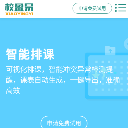
申请免费试用
管学校，用校盈易
智能排课
课时统计
家校互动
培训机构教务管理系
可视化排课，智能冲突异常检测提
学员签到同步扣减课时，老师带课量
一部手机链接教师、学员、家长，沟
统
醒，课表自动生成，一健导出，准确
自动统计、汇总，数据清晰可查免扯
通互动零距离，服务贴心铸口碑促续
高效
皮
费
有效提升运营管理效率45%
申请免费试用
申请免费试用
申请免费试用
申请免费试用