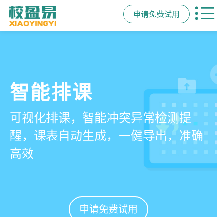
申请免费试用
管学校，用校盈易
智能排课
课时统计
家校互动
培训机构教务管理系
可视化排课，智能冲突异常检测提
学员签到同步扣减课时，老师带课量
一部手机链接教师、学员、家长，沟
统
醒，课表自动生成，一健导出，准确
自动统计、汇总，数据清晰可查免扯
通互动零距离，服务贴心铸口碑促续
高效
皮
费
有效提升运营管理效率45%
申请免费试用
申请免费试用
申请免费试用
申请免费试用