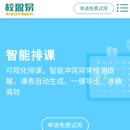
申请免费试用
管学校，用校盈易
智能排课
课时统计
家校互动
培训机构教务管理系
可视化排课，智能冲突异常检测提
学员签到同步扣减课时，老师带课量
一部手机链接教师、学员、家长，沟
统
醒，课表自动生成，一健导出，准确
自动统计、汇总，数据清晰可查免扯
通互动零距离，服务贴心铸口碑促续
高效
皮
费
有效提升运营管理效率45%
申请免费试用
申请免费试用
申请免费试用
申请免费试用