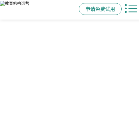
申请免费试用
管学校，用校盈易
智能排课
课时统计
家校互动
培训机构教务管理系
可视化排课，智能冲突异常检测提
学员签到同步扣减课时，老师带课量
一部手机链接教师、学员、家长，沟
统
醒，课表自动生成，一健导出，准确
自动统计、汇总，数据清晰可查免扯
通互动零距离，服务贴心铸口碑促续
高效
皮
费
有效提升运营管理效率45%
申请免费试用
申请免费试用
申请免费试用
申请免费试用