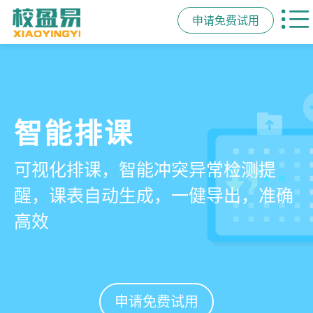
申请免费试用
管学校，用校盈易
智能排课
课时统计
家校互动
培训机构教务管理系
可视化排课，智能冲突异常检测提
学员签到同步扣减课时，老师带课量
一部手机链接教师、学员、家长，沟
统
醒，课表自动生成，一健导出，准确
自动统计、汇总，数据清晰可查免扯
通互动零距离，服务贴心铸口碑促续
高效
皮
费
有效提升运营管理效率45%
申请免费试用
申请免费试用
申请免费试用
申请免费试用