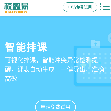
申请免费试用
管学校，用校盈易
智能排课
课时统计
家校互动
培训机构教务管理系
可视化排课，智能冲突异常检测提
学员签到同步扣减课时，老师带课量
一部手机链接教师、学员、家长，沟
统
醒，课表自动生成，一健导出，准确
自动统计、汇总，数据清晰可查免扯
通互动零距离，服务贴心铸口碑促续
高效
皮
费
有效提升运营管理效率45%
申请免费试用
申请免费试用
申请免费试用
申请免费试用