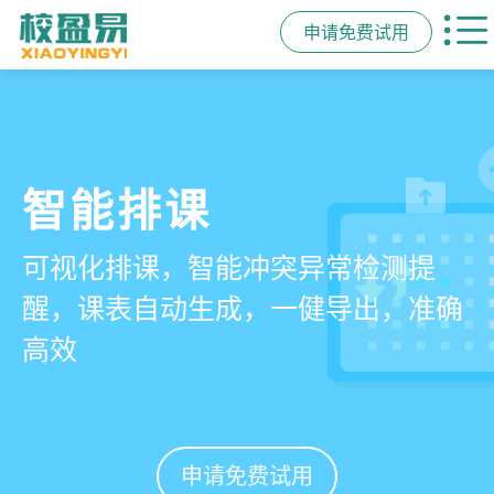
申请免费试用
管学校，用校盈易
智能排课
课时统计
家校互动
培训机构教务管理系
可视化排课，智能冲突异常检测提
学员签到同步扣减课时，老师带课量
一部手机链接教师、学员、家长，沟
统
醒，课表自动生成，一健导出，准确
自动统计、汇总，数据清晰可查免扯
通互动零距离，服务贴心铸口碑促续
高效
皮
费
有效提升运营管理效率45%
申请免费试用
申请免费试用
申请免费试用
申请免费试用