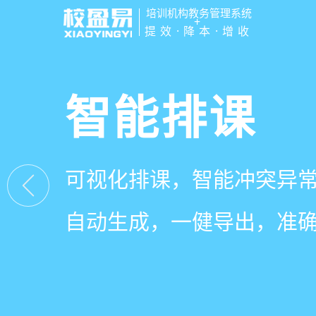
培训机构教务管理系统
+
提效·降本·增收
管学校，用
智能排课
课时统计
家校互动
培训机构教务管理
可视化排课，智能冲突异
学员签到同步扣减课时，
一部手机链接教师、学员
有效提升运营管理效率45
自动生成，一健导出，准
计、汇总，数据清晰可查
零距离，服务贴心铸口碑