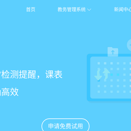
首页
教务管理系统
新闻中
校盈易
系统
常检测提醒，课表
老师带课量自动统
、家长，沟通互动
%
确高效
免扯皮
促续费
申请免费试用
申请免费试用
申请免费试用
申请免费试用