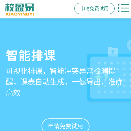
申请免费试用
管学校，用校盈易
智能排课
课时统计
家校互动
培训机构教务管理系
可视化排课，智能冲突异常检测提
学员签到同步扣减课时，老师带课量
一部手机链接教师、学员、家长，沟
统
醒，课表自动生成，一健导出，准确
自动统计、汇总，数据清晰可查免扯
通互动零距离，服务贴心铸口碑促续
高效
皮
费
有效提升运营管理效率45%
申请免费试用
申请免费试用
申请免费试用
申请免费试用