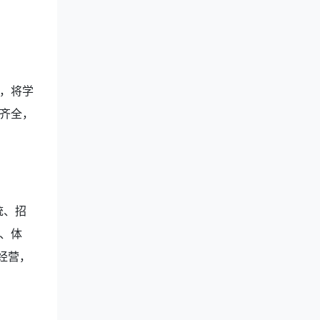
，将学
齐全，
统、招
、体
经营，