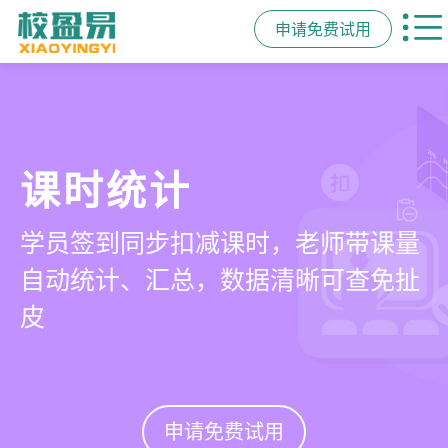
申请免费试用
管学校，用校盈易
家校互动
智能排课
课时统计
培训机构教务管理系
一部手机链接教师、学员、家长，沟
可视化排课，智能冲突异常检测提
学员签到同步扣减课时，老师带课量
统
通互动零距离，服务贴心铸口碑促续
醒，课表自动生成，一健导出，准确
自动统计、汇总，数据清晰可查免扯
费
高效
皮
有效提升运营管理效率45%
申请免费试用
申请免费试用
申请免费试用
申请免费试用