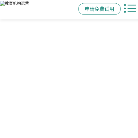
申请免费试用
管学校，用校盈易
智能排课
课时统计
家校互动
培训机构教务管理系
可视化排课，智能冲突异常检测提
学员签到同步扣减课时，老师带课量
一部手机链接教师、学员、家长，沟
统
醒，课表自动生成，一健导出，准确
自动统计、汇总，数据清晰可查免扯
通互动零距离，服务贴心铸口碑促续
高效
皮
费
有效提升运营管理效率45%
申请免费试用
申请免费试用
申请免费试用
申请免费试用