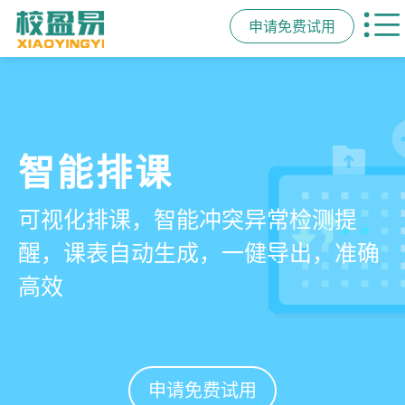
申请免费试用
管学校，用校盈易
智能排课
课时统计
家校互动
培训机构教务管理系
可视化排课，智能冲突异常检测提
学员签到同步扣减课时，老师带课量
一部手机链接教师、学员、家长，沟
统
醒，课表自动生成，一健导出，准确
自动统计、汇总，数据清晰可查免扯
通互动零距离，服务贴心铸口碑促续
高效
皮
费
有效提升运营管理效率45%
申请免费试用
申请免费试用
申请免费试用
申请免费试用