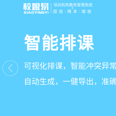
培训机构教务管理系统
+
提效·降本·增收
管学校，用
智能排课
课时统计
家校互动
培训机构教务管理
可视化排课，智能冲突异
学员签到同步扣减课时，
一部手机链接教师、学员
有效提升运营管理效率45
自动生成，一健导出，准
计、汇总，数据清晰可查
零距离，服务贴心铸口碑