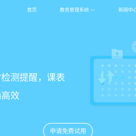
首页
教务管理系统
新闻中
校盈易
系统
常检测提醒，课表
老师带课量自动统
、家长，沟通互动
%
确高效
免扯皮
促续费
申请免费试用
申请免费试用
申请免费试用
申请免费试用