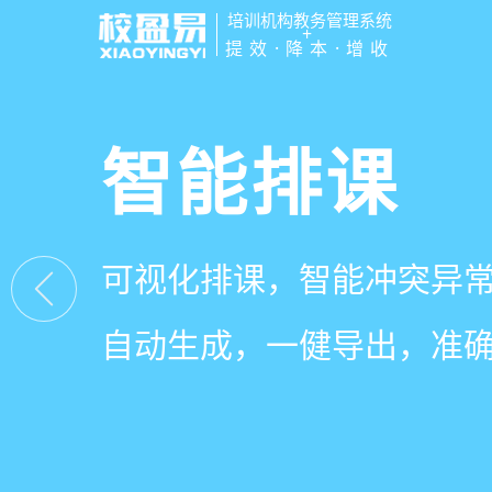
培训机构教务管理系统
+
提效·降本·增收
管学校，用
智能排课
课时统计
家校互动
培训机构教务管理
可视化排课，智能冲突异
学员签到同步扣减课时，
一部手机链接教师、学员
有效提升运营管理效率45
自动生成，一健导出，准
计、汇总，数据清晰可查
零距离，服务贴心铸口碑