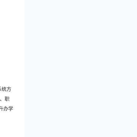
系统方
、职
升办学