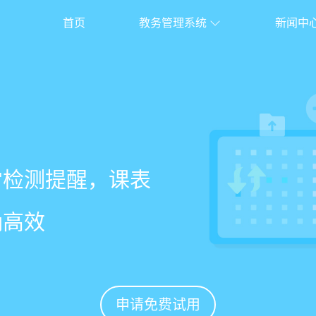
首页
教务管理系统
新闻中
校盈易
系统
常检测提醒，课表
老师带课量自动统
、家长，沟通互动
%
确高效
免扯皮
促续费
申请免费试用
申请免费试用
申请免费试用
申请免费试用