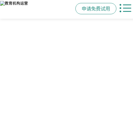
申请免费试用
管学校，用校盈易
智能排课
课时统计
家校互动
培训机构教务管理系
可视化排课，智能冲突异常检测提
学员签到同步扣减课时，老师带课量
一部手机链接教师、学员、家长，沟
统
醒，课表自动生成，一健导出，准确
自动统计、汇总，数据清晰可查免扯
通互动零距离，服务贴心铸口碑促续
高效
皮
费
有效提升运营管理效率45%
申请免费试用
申请免费试用
申请免费试用
申请免费试用