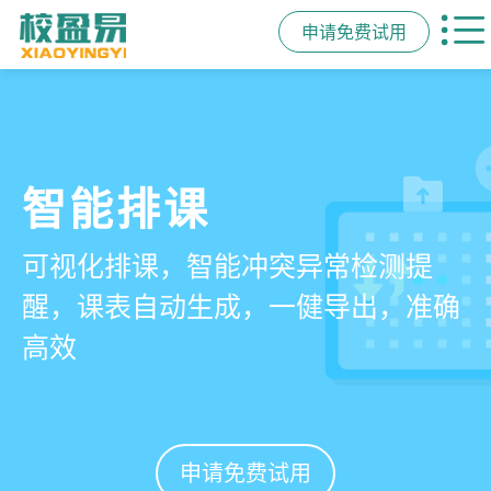
申请免费试用
管学校，用校盈易
智能排课
课时统计
家校互动
培训机构教务管理系
可视化排课，智能冲突异常检测提
学员签到同步扣减课时，老师带课量
一部手机链接教师、学员、家长，沟
统
醒，课表自动生成，一健导出，准确
自动统计、汇总，数据清晰可查免扯
通互动零距离，服务贴心铸口碑促续
高效
皮
费
有效提升运营管理效率45%
申请免费试用
申请免费试用
申请免费试用
申请免费试用