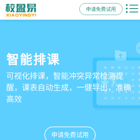
申请免费试用
管学校，用校盈易
智能排课
课时统计
家校互动
培训机构教务管理系
可视化排课，智能冲突异常检测提
学员签到同步扣减课时，老师带课量
一部手机链接教师、学员、家长，沟
统
醒，课表自动生成，一健导出，准确
自动统计、汇总，数据清晰可查免扯
通互动零距离，服务贴心铸口碑促续
高效
皮
费
有效提升运营管理效率45%
申请免费试用
申请免费试用
申请免费试用
申请免费试用