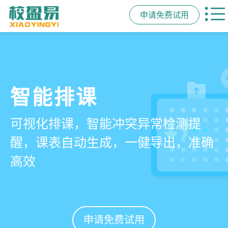
申请免费试用
管学校，用校盈易
智能排课
课时统计
家校互动
培训机构教务管理系
可视化排课，智能冲突异常检测提
学员签到同步扣减课时，老师带课量
一部手机链接教师、学员、家长，沟
统
醒，课表自动生成，一健导出，准确
自动统计、汇总，数据清晰可查免扯
通互动零距离，服务贴心铸口碑促续
高效
皮
费
有效提升运营管理效率45%
申请免费试用
申请免费试用
申请免费试用
申请免费试用