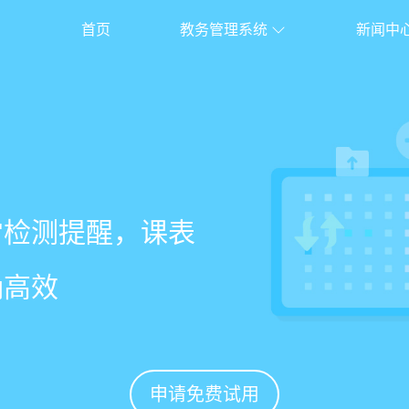
首页
教务管理系统
新闻中
校盈易
系统
常检测提醒，课表
老师带课量自动统
、家长，沟通互动
%
确高效
免扯皮
促续费
申请免费试用
申请免费试用
申请免费试用
申请免费试用