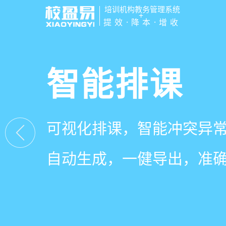
培训机构教务管理系统
+
提效·降本·增收
管学校，用
智能排课
课时统计
家校互动
培训机构教务管理
可视化排课，智能冲突异
学员签到同步扣减课时，
一部手机链接教师、学员
有效提升运营管理效率45
自动生成，一健导出，准
计、汇总，数据清晰可查
零距离，服务贴心铸口碑