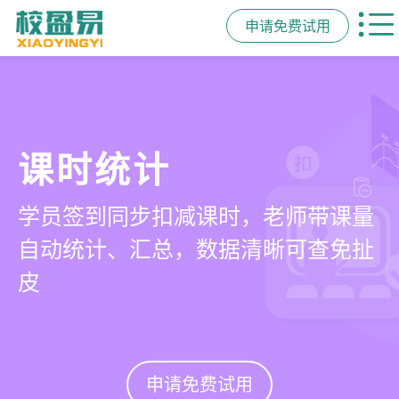
申请免费试用
管学校，用校盈易
家校互动
智能排课
课时统计
培训机构教务管理系
一部手机链接教师、学员、家长，沟
可视化排课，智能冲突异常检测提
学员签到同步扣减课时，老师带课量
统
通互动零距离，服务贴心铸口碑促续
醒，课表自动生成，一健导出，准确
自动统计、汇总，数据清晰可查免扯
费
高效
皮
有效提升运营管理效率45%
申请免费试用
申请免费试用
申请免费试用
申请免费试用