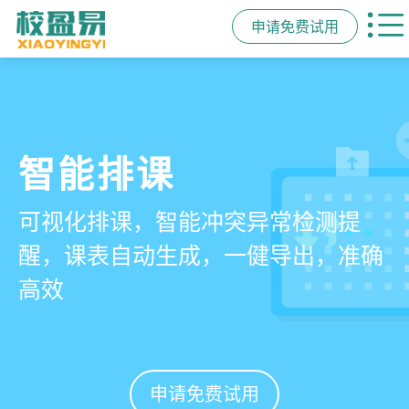
申请免费试用
管学校，用校盈易
智能排课
课时统计
家校互动
培训机构教务管理系
可视化排课，智能冲突异常检测提
学员签到同步扣减课时，老师带课量
一部手机链接教师、学员、家长，沟
统
醒，课表自动生成，一健导出，准确
自动统计、汇总，数据清晰可查免扯
通互动零距离，服务贴心铸口碑促续
高效
皮
费
有效提升运营管理效率45%
申请免费试用
申请免费试用
申请免费试用
申请免费试用