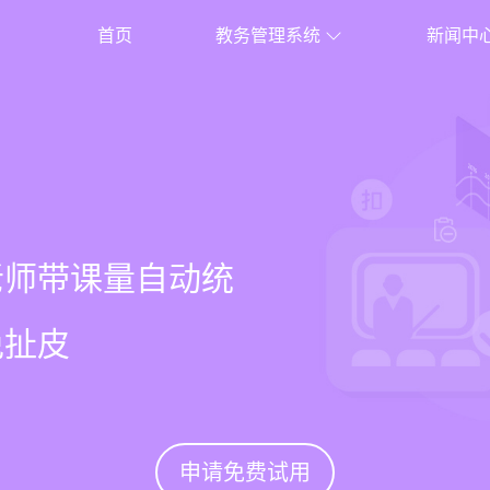
首页
教务管理系统
新闻中
校盈易
系统
常检测提醒，课表
老师带课量自动统
、家长，沟通互动
%
确高效
免扯皮
促续费
申请免费试用
申请免费试用
申请免费试用
申请免费试用