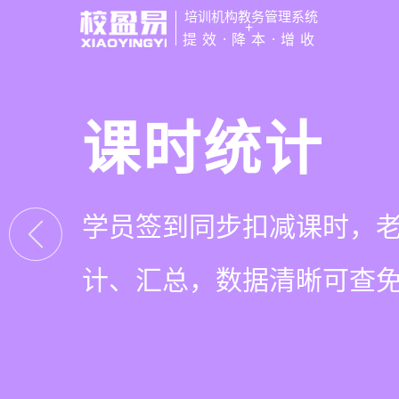
培训机构教务管理系统
+
提效·降本·增收
管学校，用
智能排课
课时统计
家校互动
培训机构教务管理
可视化排课，智能冲突异
学员签到同步扣减课时，
一部手机链接教师、学员
有效提升运营管理效率45
自动生成，一健导出，准
计、汇总，数据清晰可查
零距离，服务贴心铸口碑