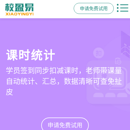
申请免费试用
管学校，用校盈易
智能排课
课时统计
家校互动
培训机构教务管理系
可视化排课，智能冲突异常检测提
学员签到同步扣减课时，老师带课量
一部手机链接教师、学员、家长，沟
统
醒，课表自动生成，一健导出，准确
自动统计、汇总，数据清晰可查免扯
通互动零距离，服务贴心铸口碑促续
高效
皮
费
有效提升运营管理效率45%
申请免费试用
申请免费试用
申请免费试用
申请免费试用