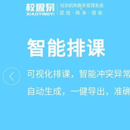
培训机构教务管理系统
+
提效·降本·增收
管学校，用
智能排课
课时统计
家校互动
培训机构教务管理
可视化排课，智能冲突异
学员签到同步扣减课时，
一部手机链接教师、学员
有效提升运营管理效率45
自动生成，一健导出，准
计、汇总，数据清晰可查
零距离，服务贴心铸口碑