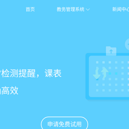
首页
教务管理系统
新闻中
校盈易
系统
常检测提醒，课表
老师带课量自动统
、家长，沟通互动
%
确高效
免扯皮
促续费
申请免费试用
申请免费试用
申请免费试用
申请免费试用