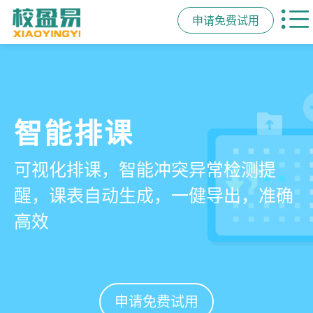
申请免费试用
管学校，用校盈易
智能排课
课时统计
家校互动
培训机构教务管理系
可视化排课，智能冲突异常检测提
学员签到同步扣减课时，老师带课量
一部手机链接教师、学员、家长，沟
统
醒，课表自动生成，一健导出，准确
自动统计、汇总，数据清晰可查免扯
通互动零距离，服务贴心铸口碑促续
高效
皮
费
有效提升运营管理效率45%
申请免费试用
申请免费试用
申请免费试用
申请免费试用