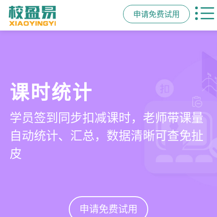
申请免费试用
管学校，用校盈易
智能排课
课时统计
家校互动
培训机构教务管理系
可视化排课，智能冲突异常检测提
学员签到同步扣减课时，老师带课量
一部手机链接教师、学员、家长，沟
统
醒，课表自动生成，一健导出，准确
自动统计、汇总，数据清晰可查免扯
通互动零距离，服务贴心铸口碑促续
高效
皮
费
有效提升运营管理效率45%
申请免费试用
申请免费试用
申请免费试用
申请免费试用