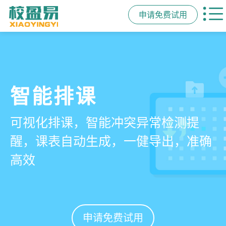
申请免费试用
管学校，用校盈易
智能排课
课时统计
家校互动
培训机构教务管理系
可视化排课，智能冲突异常检测提
学员签到同步扣减课时，老师带课量
一部手机链接教师、学员、家长，沟
统
醒，课表自动生成，一健导出，准确
自动统计、汇总，数据清晰可查免扯
通互动零距离，服务贴心铸口碑促续
高效
皮
费
有效提升运营管理效率45%
申请免费试用
申请免费试用
申请免费试用
申请免费试用