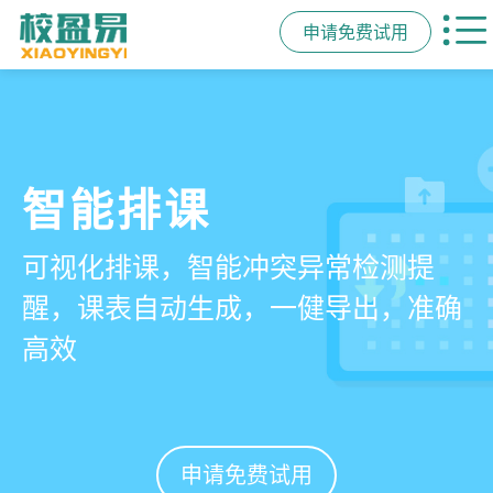
申请免费试用
管学校，用校盈易
智能排课
课时统计
家校互动
培训机构教务管理系
可视化排课，智能冲突异常检测提
学员签到同步扣减课时，老师带课量
一部手机链接教师、学员、家长，沟
统
醒，课表自动生成，一健导出，准确
自动统计、汇总，数据清晰可查免扯
通互动零距离，服务贴心铸口碑促续
高效
皮
费
有效提升运营管理效率45%
申请免费试用
申请免费试用
申请免费试用
申请免费试用