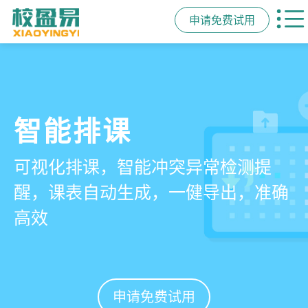
申请免费试用
管学校，用校盈易
智能排课
课时统计
家校互动
培训机构教务管理系
可视化排课，智能冲突异常检测提
学员签到同步扣减课时，老师带课量
一部手机链接教师、学员、家长，沟
统
醒，课表自动生成，一健导出，准确
自动统计、汇总，数据清晰可查免扯
通互动零距离，服务贴心铸口碑促续
高效
皮
费
有效提升运营管理效率45%
申请免费试用
申请免费试用
申请免费试用
申请免费试用