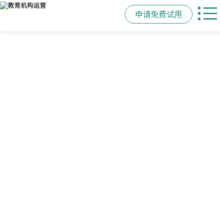
申请免费试用
管学校，用校盈易
智能排课
课时统计
家校互动
培训机构教务管理系
可视化排课，智能冲突异常检测提
学员签到同步扣减课时，老师带课量
一部手机链接教师、学员、家长，沟
统
醒，课表自动生成，一健导出，准确
自动统计、汇总，数据清晰可查免扯
通互动零距离，服务贴心铸口碑促续
高效
皮
费
有效提升运营管理效率45%
申请免费试用
申请免费试用
申请免费试用
申请免费试用