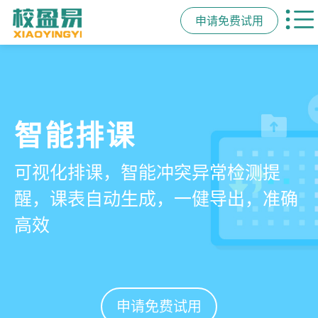
申请免费试用
管学校，用校盈易
智能排课
课时统计
家校互动
培训机构教务管理系
可视化排课，智能冲突异常检测提
学员签到同步扣减课时，老师带课量
一部手机链接教师、学员、家长，沟
统
醒，课表自动生成，一健导出，准确
自动统计、汇总，数据清晰可查免扯
通互动零距离，服务贴心铸口碑促续
高效
皮
费
有效提升运营管理效率45%
申请免费试用
申请免费试用
申请免费试用
申请免费试用