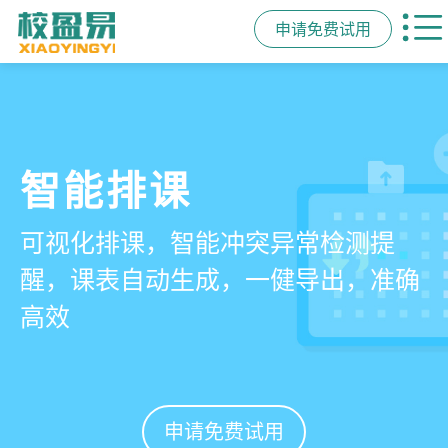
申请免费试用
管学校，用校盈易
智能排课
课时统计
家校互动
培训机构教务管理系
可视化排课，智能冲突异常检测提
学员签到同步扣减课时，老师带课量
一部手机链接教师、学员、家长，沟
统
醒，课表自动生成，一健导出，准确
自动统计、汇总，数据清晰可查免扯
通互动零距离，服务贴心铸口碑促续
高效
皮
费
有效提升运营管理效率45%
申请免费试用
申请免费试用
申请免费试用
申请免费试用