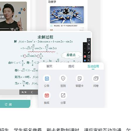
招生、学生报名缴费、刷卡考勤划课时、课后家校互动沟通、欠