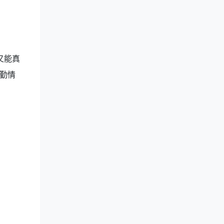
又能真
勤情