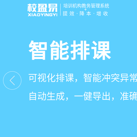
培训机构教务管理系统
+
提效·降本·增收
管学校，用
智能排课
课时统计
家校互动
培训机构教务管理
可视化排课，智能冲突异
学员签到同步扣减课时，
一部手机链接教师、学员
有效提升运营管理效率45
自动生成，一健导出，准
计、汇总，数据清晰可查
零距离，服务贴心铸口碑