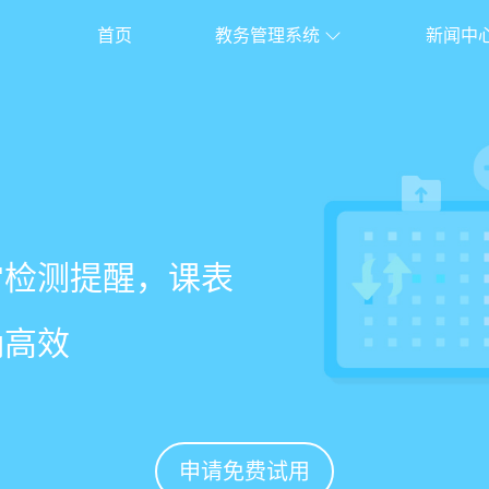
首页
教务管理系统
新闻中
校盈易
系统
常检测提醒，课表
老师带课量自动统
、家长，沟通互动
%
确高效
免扯皮
促续费
申请免费试用
申请免费试用
申请免费试用
申请免费试用