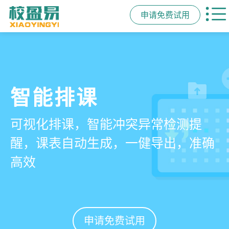
申请免费试用
管学校，用校盈易
智能排课
课时统计
家校互动
培训机构教务管理系
可视化排课，智能冲突异常检测提
学员签到同步扣减课时，老师带课量
一部手机链接教师、学员、家长，沟
统
醒，课表自动生成，一健导出，准确
自动统计、汇总，数据清晰可查免扯
通互动零距离，服务贴心铸口碑促续
高效
皮
费
有效提升运营管理效率45%
申请免费试用
申请免费试用
申请免费试用
申请免费试用