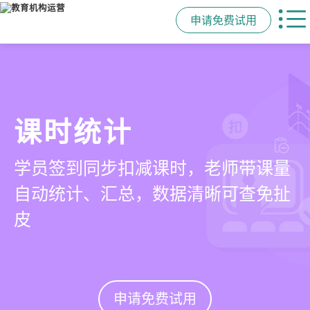
申请免费试用
管学校，用校盈易
智能排课
课时统计
家校互动
培训机构教务管理系
可视化排课，智能冲突异常检测提
学员签到同步扣减课时，老师带课量
一部手机链接教师、学员、家长，沟
统
醒，课表自动生成，一健导出，准确
自动统计、汇总，数据清晰可查免扯
通互动零距离，服务贴心铸口碑促续
高效
皮
费
有效提升运营管理效率45%
申请免费试用
申请免费试用
申请免费试用
申请免费试用