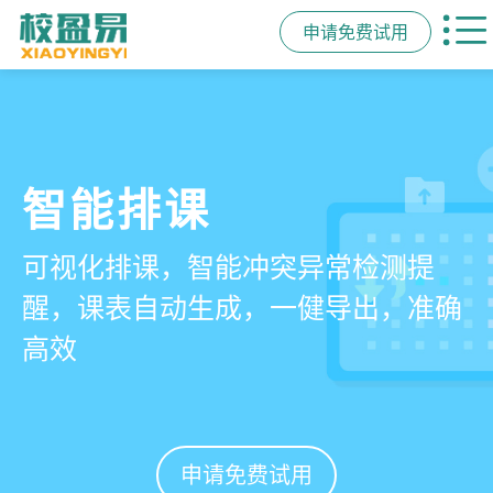
申请免费试用
管学校，用校盈易
智能排课
课时统计
家校互动
培训机构教务管理系
可视化排课，智能冲突异常检测提
学员签到同步扣减课时，老师带课量
一部手机链接教师、学员、家长，沟
统
醒，课表自动生成，一健导出，准确
自动统计、汇总，数据清晰可查免扯
通互动零距离，服务贴心铸口碑促续
高效
皮
费
有效提升运营管理效率45%
申请免费试用
申请免费试用
申请免费试用
申请免费试用