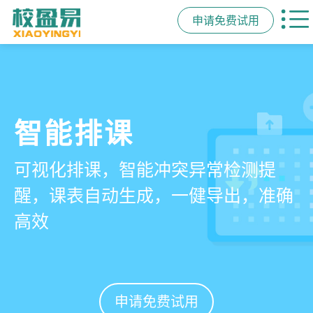
申请免费试用
管学校，用校盈易
智能排课
课时统计
家校互动
培训机构教务管理系
可视化排课，智能冲突异常检测提
学员签到同步扣减课时，老师带课量
一部手机链接教师、学员、家长，沟
统
醒，课表自动生成，一健导出，准确
自动统计、汇总，数据清晰可查免扯
通互动零距离，服务贴心铸口碑促续
高效
皮
费
有效提升运营管理效率45%
申请免费试用
申请免费试用
申请免费试用
申请免费试用